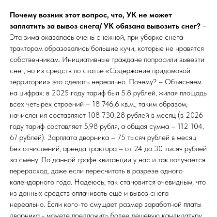
Почему возник этот вопрос, что, УК не может
заплатить за вывоз снега/ УК обязана вывозить снег?
–
Эта зима оказалась очень снежной, при уборке снега
трактором образовались большие кучи, которые не нравятся
собственникам. Инициативные граждане попросили вывезти
снег, но из средств по статье «Содержание придомовой
территории» это сделать нереально. Почему? – Объясняем
на цифрах: в 2025 году тариф был 5.8 рублей, жилая площадь
всех четырёх строений – 18 746,6 кв.м.; таким образом,
начисления составляют 108 730,28 рублей в месяц (в 2026
году тариф составляет 5,98 рубля, а общая сумма – 112 104,
67 рублей). Зарплата дворника – 75 тысяч рублей в месяц
без отчислений, аренда трактора – от 24 до 30 тысяч рублей
за смену. По данной графе квитанции у нас и так получается
перерасход, даже если пересчитать в разрезе одного
календарного года. Надеюсь, так становится очевидным, что
из данных средств оплачивать ещё и вывоз снега -
нереально. Если кого-то смущает размер заработной платы
дворника - можете предложить более дешевую кандидатуру,